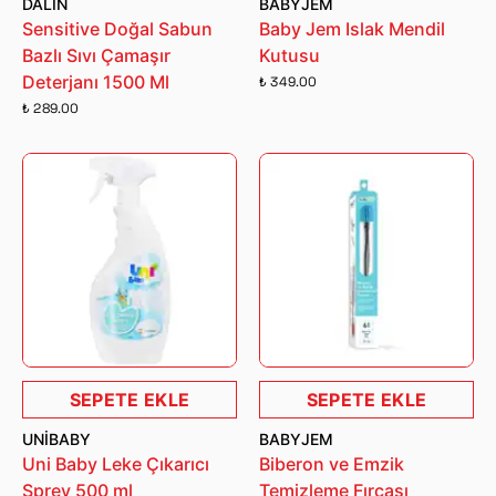
DALIN
BABYJEM
Sensitive Doğal Sabun
Baby Jem Islak Mendil
Bazlı Sıvı Çamaşır
Kutusu
Deterjanı 1500 Ml
₺ 349.00
₺ 289.00
SEPETE EKLE
SEPETE EKLE
UNIBABY
BABYJEM
Uni Baby Leke Çıkarıcı
Biberon ve Emzik
Sprey 500 ml
Temizleme Fırçası