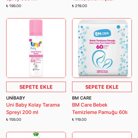
₺ 199.00
₺ 219.00
SEPETE EKLE
SEPETE EKLE
UNIBABY
BM CARE
Uni Baby Kolay Tarama
BM Care Bebek
Spreyi 200 ml
Temizleme Pamuğu 60lı
₺ 159.00
₺ 119.00