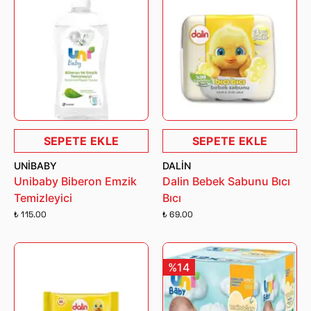
SEPETE EKLE
SEPETE EKLE
UNIBABY
DALIN
Unibaby Biberon Emzik
Dalin Bebek Sabunu Bıcı
Temizleyici
Bıcı
₺ 115.00
₺ 69.00
%14