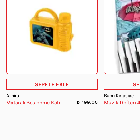
İade ve değişim işlemleri hakkında detaylı bilgi almak için
bizimle iletişime geçebilirsiniz.
SEPETE EKLE
SE
Almira
Bubu Kırtasiye
₺ 199.00
Matarali Beslenme Kabi
Müzik Defteri 