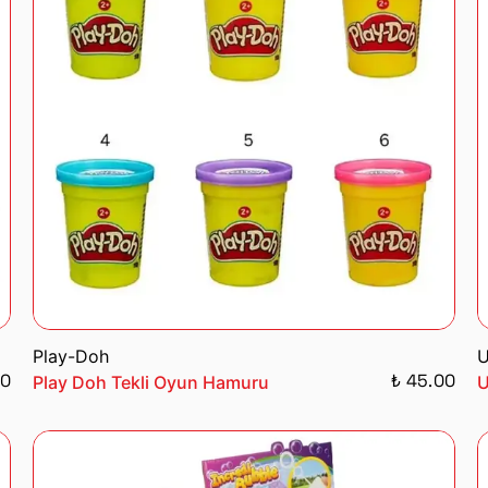
Play-Doh
U
00
₺ 45.00
Play Doh Tekli Oyun Hamuru
U