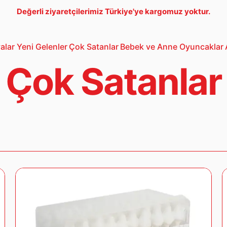
Değerli ziyaretçilerimiz Türkiye'ye kargomuz yoktur.
alar
Yeni Gelenler
Çok Satanlar
Bebek ve Anne
Oyuncaklar
Bebek Araba
3-5 Yaş Oto
Lego
Çok Satanlar