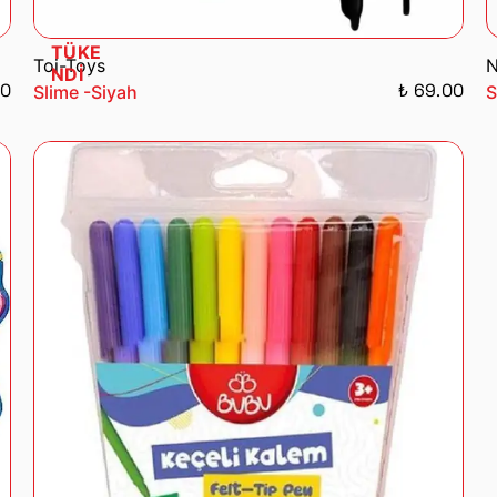
TÜKE
Toi-Toys
N
NDİ
00
₺ 69.00
Slime -Siyah
S