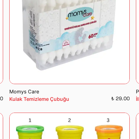
Momys Care
P
00
₺ 29.00
Kulak Temizleme Çubuğu
İ