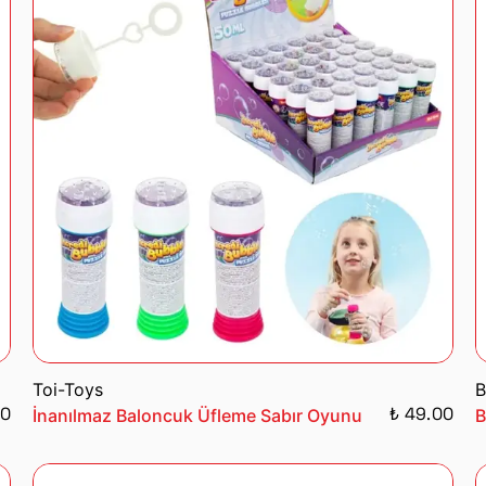
Toi-Toys
B
00
₺ 49.00
İnanılmaz Baloncuk Üfleme Sabır Oyunu
B