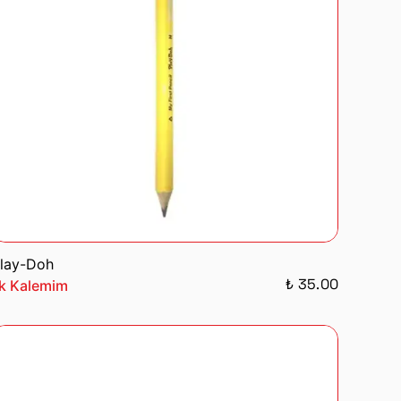
lay-Doh
₺ 35.00
lk Kalemim