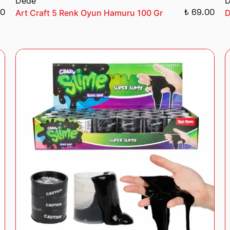
Dede
D
00
₺ 69.00
Art Craft 5 Renk Oyun Hamuru 100 Gr
D