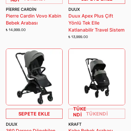
PIERRE CARDIN
DUUX
Pierre Cardin Vovo Kabin
Duux Apex Plus Çift
Bebek Arabası
Yönlü Tek Elle
Katlanabilir Travel Sistem
₺ 14,999.00
₺ 13,999.00
TÜKE
SEPETE EKLE
TÜKENDİ
NDİ
DUUX
KRAFT
360 Derece Dönebilen
Kobe Bebek Arabası