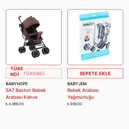
TÜKE
TÜKENDİ
SEPETE EKLE
NDİ
BABYHOPE
BABYJEM
SA7 Baston Bebek
Bebek Arabası
Arabası Kahve
Yağmurluğu
₺ 4,999.00
₺ 939.00