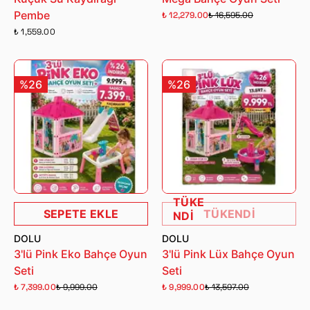
Pembe
₺ 12,279.00
₺ 16,595.00
₺ 1,559.00
%26
%26
TÜKE
SEPETE EKLE
TÜKENDİ
NDİ
DOLU
DOLU
3'lü Pink Eko Bahçe Oyun
3'lü Pink Lüx Bahçe Oyun
Seti
Seti
₺ 7,399.00
₺ 9,999.00
₺ 9,999.00
₺ 13,597.00