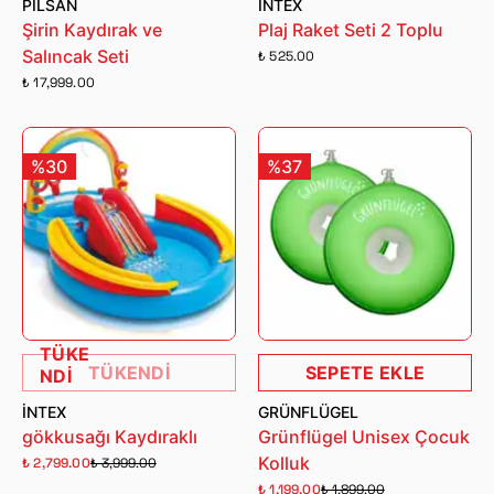
PILSAN
İNTEX
Şirin Kaydırak ve
Plaj Raket Seti 2 Toplu
Salıncak Seti
₺ 525.00
₺ 17,999.00
%30
%37
TÜKE
TÜKENDİ
SEPETE EKLE
NDİ
İNTEX
GRÜNFLÜGEL
gökkusağı Kaydıraklı
Grünflügel Unisex Çocuk
Kolluk
₺ 2,799.00
₺ 3,999.00
₺ 1,199.00
₺ 1,899.00