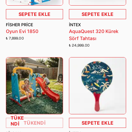
SEPETE EKLE
SEPETE EKLE
FISHER PRICE
İNTEX
Oyun Evi 1850
AquaQuest 320 Kürek
Sörf Tahtası
₺ 7,899.00
₺ 24,999.00
TÜKE
TÜKENDİ
SEPETE EKLE
NDİ