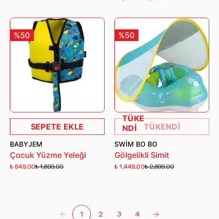
%50
%50
TÜKE
SEPETE EKLE
TÜKENDİ
NDİ
BABYJEM
SWIM BO BO
Çocuk Yüzme Yeleği
Gölgelikli Simit
₺ 849.00
₺ 1,699.00
₺ 1,449.00
₺ 2,899.00
1
2
3
4