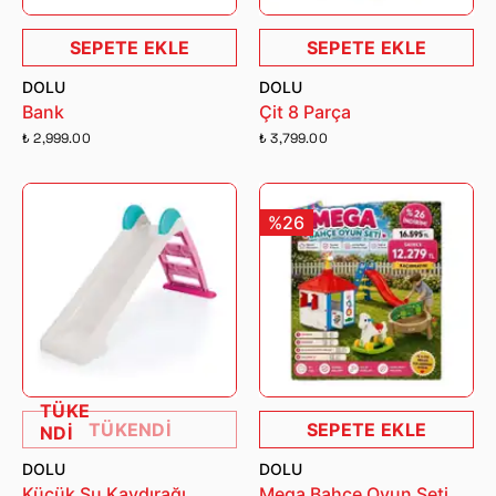
SEPETE EKLE
SEPETE EKLE
DOLU
DOLU
Bank
Çit 8 Parça
₺ 2,999.00
₺ 3,799.00
%26
TÜKE
TÜKENDİ
SEPETE EKLE
NDİ
DOLU
DOLU
Küçük Su Kaydırağı
Mega Bahçe Oyun Seti