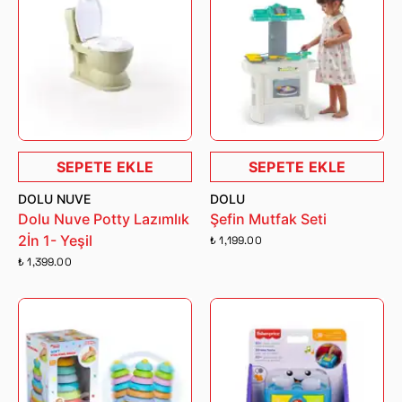
SEPETE EKLE
SEPETE EKLE
DOLU NUVE
DOLU
Dolu Nuve Potty Lazımlık
Şefin Mutfak Seti
2İn 1- Yeşil
₺ 1,199.00
₺ 1,399.00