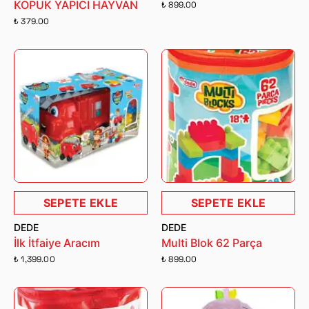
KÖPÜK YAPICI HAYVAN
₺ 899.00
₺ 379.00
SEPETE EKLE
SEPETE EKLE
DEDE
DEDE
İlk İtfaiye Aracım
Multi Blok 62 Parça
₺ 1,399.00
₺ 899.00