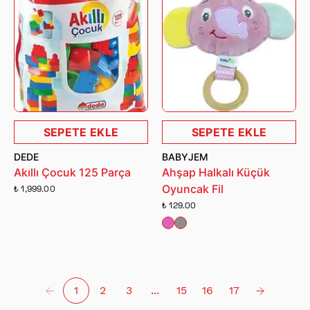
SEPETE EKLE
SEPETE EKLE
DEDE
BABYJEM
Akıllı Çocuk 125 Parça
Ahşap Halkalı Küçük
Oyuncak Fil
₺ 1,999.00
₺ 129.00
1
2
3
...
15
16
17