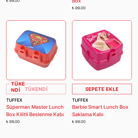
Box
₺ 99.00
₺ 99.00
TÜKE
TÜKENDİ
SEPETE EKLE
NDİ
TUFFEX
TUFFEX
Süperman Master Lunch
Barbie Smart Lunch Box
Box Kilitli Beslenme Kabı
Saklama Kabı
₺ 99.00
₺ 99.00