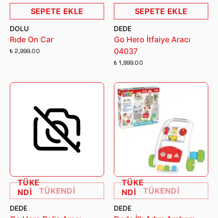
SEPETE EKLE
SEPETE EKLE
DOLU
DEDE
Rıde On Car
Go Hero İtfaiye Aracı
04037
₺ 2,999.00
₺ 1,999.00
TÜKE
TÜKE
TÜKENDİ
TÜKENDİ
NDİ
NDİ
DEDE
DEDE