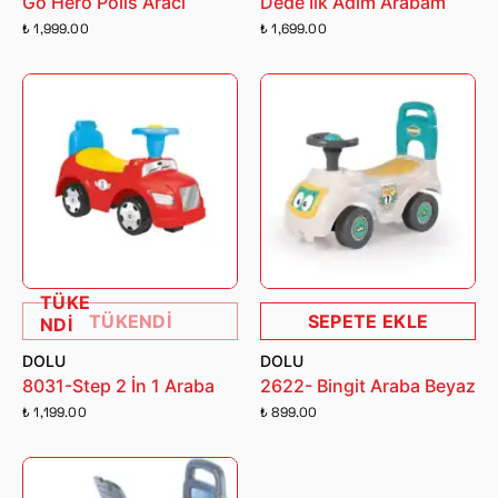
Go Hero Polis Aracı
Dede İlk Adım Arabam
₺ 1,999.00
₺ 1,699.00
TÜKE
TÜKENDİ
SEPETE EKLE
NDİ
DOLU
DOLU
8031-Step 2 İn 1 Araba
2622- Bingit Araba Beyaz
₺ 1,199.00
₺ 899.00