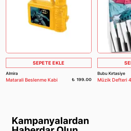
SEPETE EKLE
SE
Almira
Bubu Kırtasiye
₺ 199.00
Matarali Beslenme Kabi
Müzik Defteri 
Kampanyalardan
Haberdar Olun