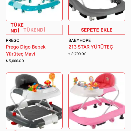
TÜKE
TÜKENDİ
SEPETE EKLE
NDİ
PREGO
BABYHOPE
Prego Digo Bebek
213 STAR YÜRÜTEÇ
Yürüteç Mavi
₺ 2,799.00
₺ 3,999.00