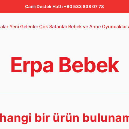
Canlı Destek Hattı +90 533 838 07 78
alar
Yeni Gelenler
Çok Satanlar
Bebek ve Anne
Oyuncaklar
Bebek Araba
3-5 Yaş Oto
Lego
Erpa Bebek
hangi bir ürün buluna