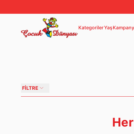
13+ Yaş
Mustela
Kategoriler
Yaş
Kampany
FİLTRE
Her