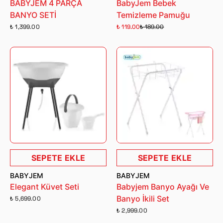
BABYJEM 4 PARÇA
BabyJem Bebek
BANYO SETİ
Temizleme Pamuğu
₺ 1,399.00
₺ 119.00
₺ 189.00
SEPETE EKLE
SEPETE EKLE
BABYJEM
BABYJEM
Elegant Küvet Seti
Babyjem Banyo Ayağı Ve
Banyo İkili Set
₺ 5,699.00
₺ 2,999.00