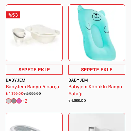
%53
SEPETE EKLE
SEPETE EKLE
BABYJEM
BABYJEM
BabyJem Banyo 5 parça
Babyjem Köpüklü Banyo
Yatağı
₺ 1,399.00
₺ 2,999.00
+2
₺ 1,899.00