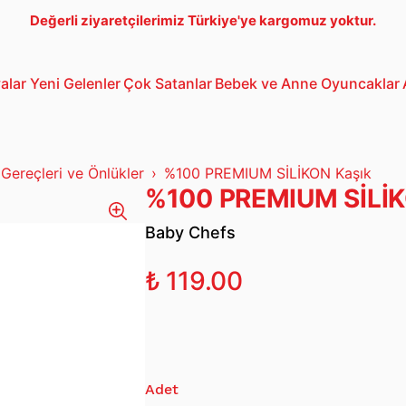
Değerli ziyaretçilerimiz Türkiye'ye kargomuz yoktur.
alar
Yeni Gelenler
Çok Satanlar
Bebek ve Anne
Oyuncaklar
Bebek Araba
3-5 Yaş Oto
Lego
Gereçleri ve Önlükler
%100 PREMIUM SİLİKON Kaşık
%100 PREMIUM SİLİK
Baby Chefs
₺ 119.00
Adet