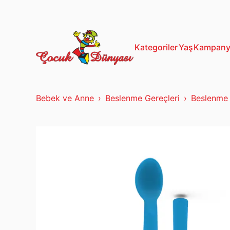
13+ Yaş
Mustela
Kategoriler
Yaş
Kampany
Bebek ve Anne
Beslenme Gereçleri
Beslenme 