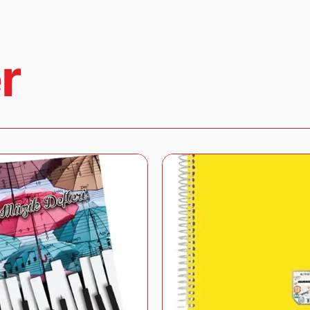
satılabilir durumda olması gerekmektedir.
İade ve değişim işlemleri hakkında detaylı bil
geçebilirsiniz.
r