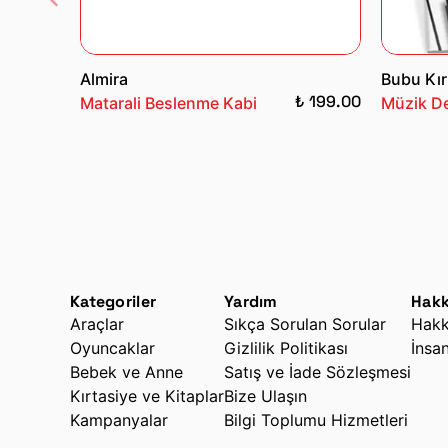
Almira
Bubu Kır
₺ 199.00
Matarali Beslenme Kabi
Müzik De
Kategoriler
Yardım
Hakk
Araçlar
Sıkça Sorulan Sorular
Hakk
Oyuncaklar
Gizlilik Politikası
İnsa
Bebek ve Anne
Satış ve İade Sözleşmesi
Kırtasiye ve Kitaplar
Bize Ulaşın
Kampanyalar
Bilgi Toplumu Hizmetleri