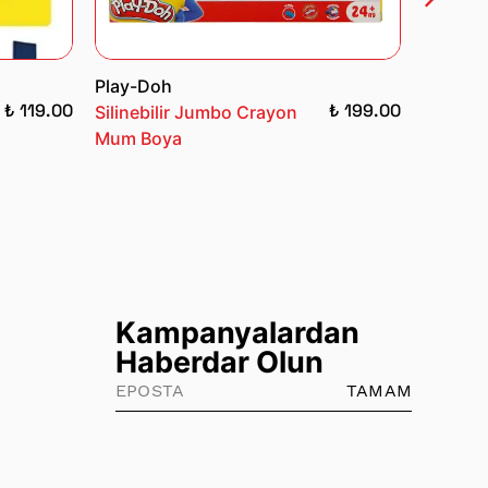
Play-Doh
Bubu Kı
₺ 119.00
₺ 199.00
Silinebilir Jumbo Crayon
Oluklu
Mum Boya
Kampanyalardan
Haberdar Olun
TAMAM