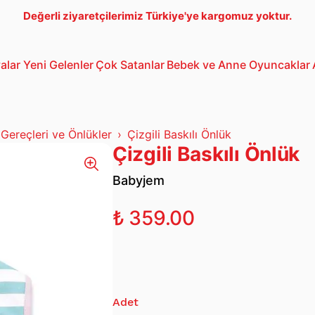
Değerli ziyaretçilerimiz Türkiye'ye kargomuz yoktur.
alar
Yeni Gelenler
Çok Satanlar
Bebek ve Anne
Oyuncaklar
Bebek Araba
3-5 Yaş Oto
Lego
Gereçleri ve Önlükler
Çizgili Baskılı Önlük
Çizgili Baskılı Önlük
Babyjem
₺ 359.00
Adet