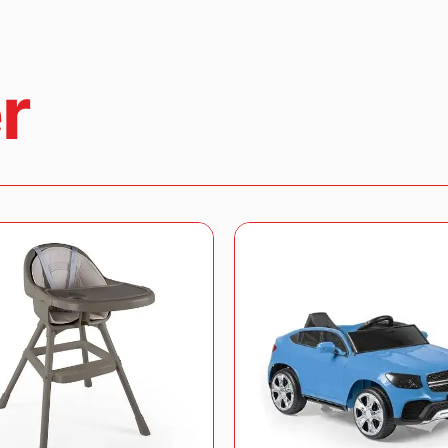
satılabilir durumda olması gerekmektedir.
İade ve değişim işlemleri hakkında detaylı bil
geçebilirsiniz.
r