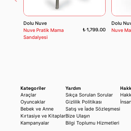
Dolu Nuve
Dolu Nu
₺ 1,799.00
Nuve Pratik Mama
Nuve Ma
Sandalyesi
Kategoriler
Yardım
Hakk
Araçlar
Sıkça Sorulan Sorular
Hakk
Oyuncaklar
Gizlilik Politikası
İnsa
Bebek ve Anne
Satış ve İade Sözleşmesi
Kırtasiye ve Kitaplar
Bize Ulaşın
Kampanyalar
Bilgi Toplumu Hizmetleri