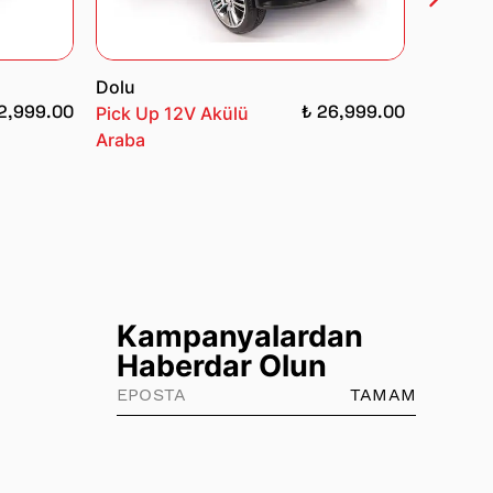
Dolu
Dolu
2,999.00
₺ 26,999.00
Pick Up 12V Akülü
Grandex
Araba
Uzakta
Akülü A
Kampanyalardan
Haberdar Olun
TAMAM