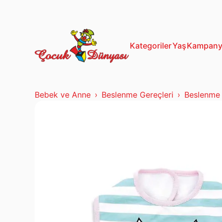
13+ Yaş
Mustela
Kategoriler
Yaş
Kampany
Bebek ve Anne
Beslenme Gereçleri
Beslenme 