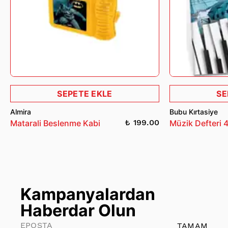
Parfum.
SEPETE EKLE
SE
Almira
Bubu Kırtasiye
₺ 199.00
Matarali Beslenme Kabi
Müzik Defteri 
Kampanyalardan
Haberdar Olun
TAMAM