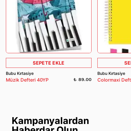
SEPETE EKLE
SE
Bubu Kırtasiye
Bubu Kırtasiye
₺ 89.00
Müzik Defteri 40YP
Colormaxi Deft
Kampanyalardan
Haberdar Olun