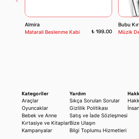
Almira
Bubu Kır
₺ 199.00
Matarali Beslenme Kabi
Müzik De
Kategoriler
Yardım
Hakk
Araçlar
Sıkça Sorulan Sorular
Hakk
Oyuncaklar
Gizlilik Politikası
İnsa
Bebek ve Anne
Satış ve İade Sözleşmesi
Kırtasiye ve Kitaplar
Bize Ulaşın
Kampanyalar
Bilgi Toplumu Hizmetleri