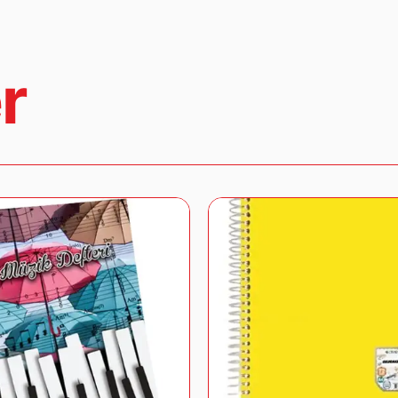
satılabilir durumda olması gerekmektedir.
İade ve değişim işlemleri hakkında detaylı bil
geçebilirsiniz.
r