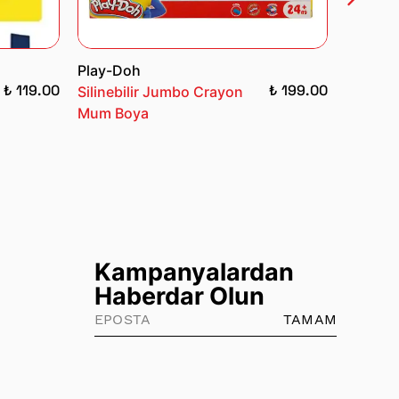
Play-Doh
Bubu Kı
₺ 119.00
₺ 199.00
Silinebilir Jumbo Crayon
Oluklu
Mum Boya
Kampanyalardan
Haberdar Olun
TAMAM