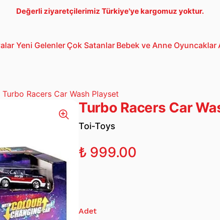
Değerli ziyaretçilerimiz Türkiye'ye kargomuz yoktur.
alar
Yeni Gelenler
Çok Satanlar
Bebek ve Anne
Oyuncaklar
Bebek Araba
3-5 Yaş Oto
Lego
Turbo Racers Car Wash Playset
Turbo Racers Car Wa
Toi-Toys
₺ 999.00
Adet