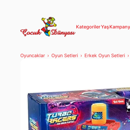
13+ Yaş
Mustela
Kategoriler
Yaş
Kampany
Oyuncaklar
Oyun Setleri
Erkek Oyun Setleri