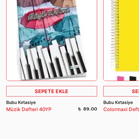
olması gerekmektedir.
İade ve değişim işlemleri hakkında detaylı bilgi almak için
bizimle iletişime geçebilirsiniz.
SEPETE EKLE
SE
Bubu Kırtasiye
Bubu Kırtasiye
₺ 89.00
Müzik Defteri 40YP
Colormaxi Deft