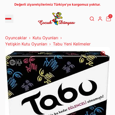
Değerli ziyaretçilerimiz Türkiye'ye kargomuz yoktur.
0
Oyuncaklar
Kutu Oyunları
Yetişkin Kutu Oyunları
Tabu Yeni Kelimeler