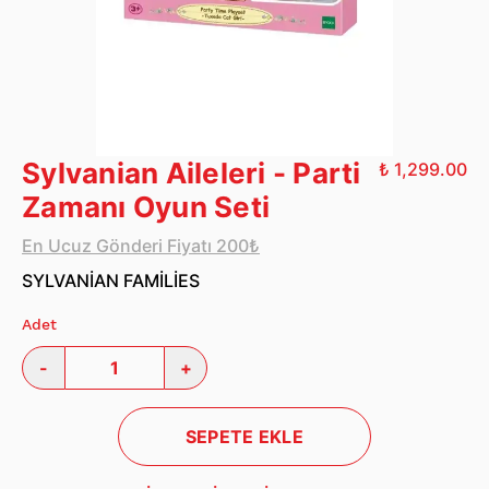
Sylvanian Aileleri - Parti
₺ 1,299.00
Zamanı Oyun Seti
En Ucuz Gönderi Fiyatı 200₺
SYLVANİAN FAMİLİES
Adet
-
+
SEPETE EKLE