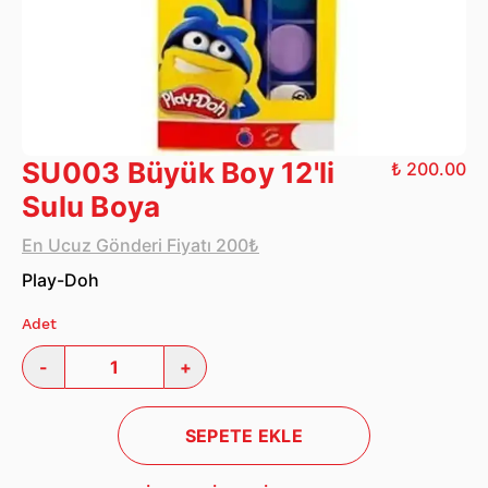
SU003 Büyük Boy 12'li
₺ 200.00
Sulu Boya
En Ucuz Gönderi Fiyatı 200₺
Play-Doh
Adet
-
+
SEPETE EKLE