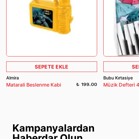
SEPETE EKLE
SE
Almira
Bubu Kırtasiye
₺ 199.00
Matarali Beslenme Kabi
Müzik Defteri 
Kampanyalardan
Haberdar Olun