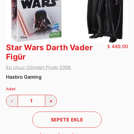
Star Wars Darth Vader
₺ 449.00
Figür
En Ucuz Gönderi Fiyatı 200₺
Hasbro Gaming
Adet
-
+
SEPETE EKLE