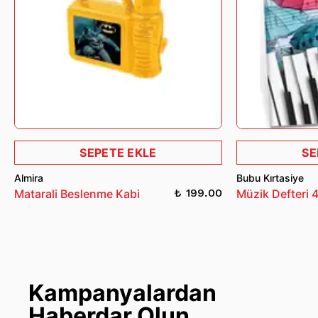
Figürler genellikle standart boyutlarda gelir, ancak bazı
karakterlerin silahları ve aksesuarları boyutu biraz
değiştirebilir.
Figür Boyut: 15 cm.
SEPETE EKLE
SE
Almira
Bubu Kırtasiye
₺ 199.00
Matarali Beslenme Kabi
Müzik Defteri 
Kampanyalardan
Haberdar Olun