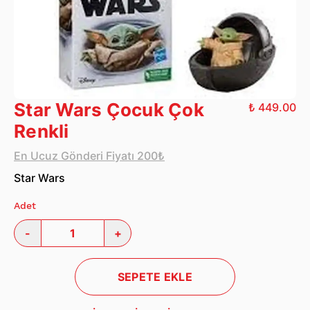
Star Wars Çocuk Çok
₺ 449.00
Renkli
En Ucuz Gönderi Fiyatı 200₺
Star Wars
Adet
-
+
SEPETE EKLE