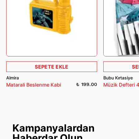
SEPETE EKLE
SE
Almira
Bubu Kırtasiye
₺ 199.00
Matarali Beslenme Kabi
Müzik Defteri 
Kampanyalardan
Haberdar Olun