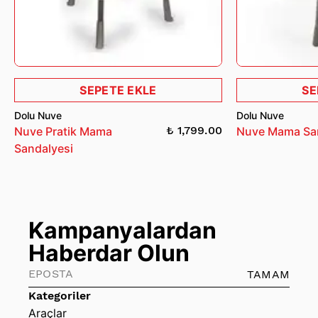
(25km) ) bulunmaktadır.
Cruise Kontrol (Hız Sabitleyici) mevcuttur. İstediğiniz hıza
sabitleyip keyifli bir sürüş yaşayabilirsiniz. (App
üzerinden açıp kapatabilirsiniz)
Ürünümüz Lityum Pil Teknolojisi ile üretildiğinden,
Kullanılmadığı takdirde ayda en az 1 kere şarj edilmelidir.
SEPETE EKLE
SE
Dolu Nuve
Dolu Nuve
₺ 1,799.00
Nuve Pratik Mama
Nuve Mama Sa
Sandalyesi
Kampanyalardan
Haberdar Olun
TAMAM
Kategoriler
Araçlar