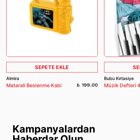
SEPETE EKLE
SE
Almira
Bubu Kırtasiye
₺ 199.00
Matarali Beslenme Kabi
Müzik Defteri 
Kampanyalardan
Haberdar Olun