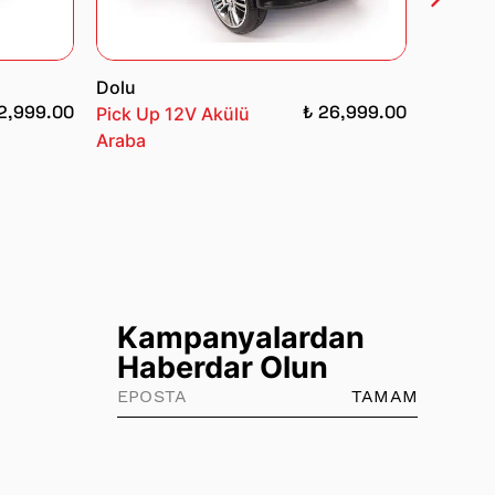
Dolu
Dolu
2,999.00
₺ 26,999.00
Pick Up 12V Akülü
Grandex
Araba
Uzakta
Akülü A
Kampanyalardan
Haberdar Olun
TAMAM