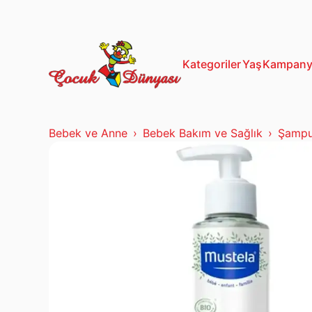
13+ Yaş
Mustela
Kategoriler
Yaş
Kampany
Bebek ve Anne
Bebek Bakım ve Sağlık
Şampu