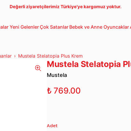
Değerli ziyaretçilerimiz Türkiye'ye kargomuz yoktur.
alar
Yeni Gelenler
Çok Satanlar
Bebek ve Anne
Oyuncaklar
Bebek Araba
3-5 Yaş Oto
Lego
anlar
Mustela Stelatopia Plus Krem
Mustela Stelatopia P
Mustela
₺ 769.00
Adet