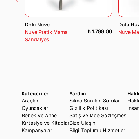
Dolu Nuve
Dolu Nu
₺ 1,799.00
Nuve Pratik Mama
Nuve Ma
Sandalyesi
Kategoriler
Yardım
Hakk
Araçlar
Sıkça Sorulan Sorular
Hakk
Oyuncaklar
Gizlilik Politikası
İnsa
Bebek ve Anne
Satış ve İade Sözleşmesi
Kırtasiye ve Kitaplar
Bize Ulaşın
Kampanyalar
Bilgi Toplumu Hizmetleri