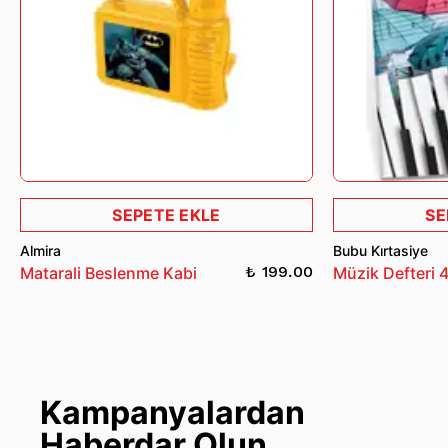
SEPETE EKLE
SE
Almira
Bubu Kırtasiye
₺ 199.00
Matarali Beslenme Kabi
Müzik Defteri 
Kampanyalardan
Haberdar Olun