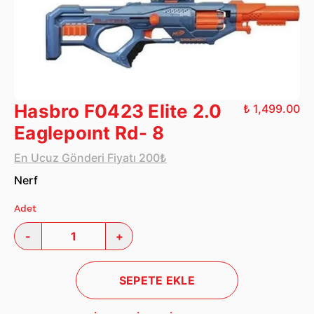
Hasbro F0423 Elite 2.0
₺ 1,499.00
Eaglepoınt Rd- 8
En Ucuz Gönderi Fiyatı 200₺
Nerf
Adet
-
+
SEPETE EKLE