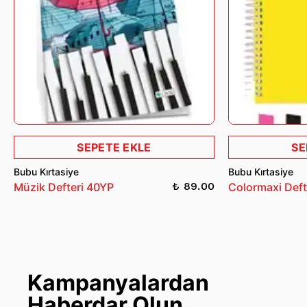
SEPETE EKLE
SE
Bubu Kırtasiye
Bubu Kırtasiye
₺ 89.00
Müzik Defteri 40YP
Colormaxi Deft
Kampanyalardan
Haberdar Olun