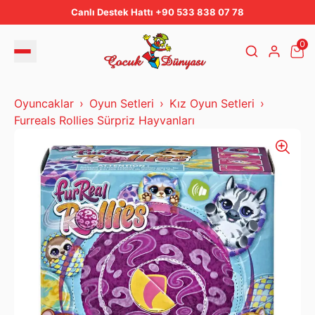
Canlı Destek Hattı +90 533 838 07 78
0
Oyuncaklar
Oyun Setleri
Kız Oyun Setleri
Furreals Rollies Sürpriz Hayvanları