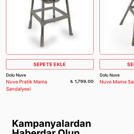
SEPETE EKLE
SE
Dolu Nuve
Dolu Nuve
₺ 1,799.00
Nuve Pratik Mama
Nuve Mama Sa
Sandalyesi
Kampanyalardan
Haberdar Olun