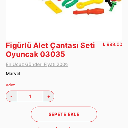
Figürlü Alet Çantası Seti
₺ 999.00
Oyuncak 03035
En Ucuz Gönderi Fiyatı 200₺
Marvel
Adet
-
+
SEPETE EKLE