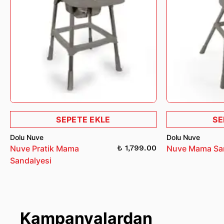
SEPETE EKLE
SE
Dolu Nuve
Dolu Nuve
₺ 1,799.00
Nuve Pratik Mama
Nuve Mama Sa
Sandalyesi
Kampanyalardan