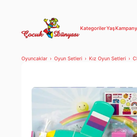
13+ Yaş
Mustela
Kategoriler
Yaş
Kampany
Oyuncaklar
Oyun Setleri
Kız Oyun Setleri
C