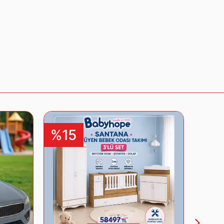
%15
%1