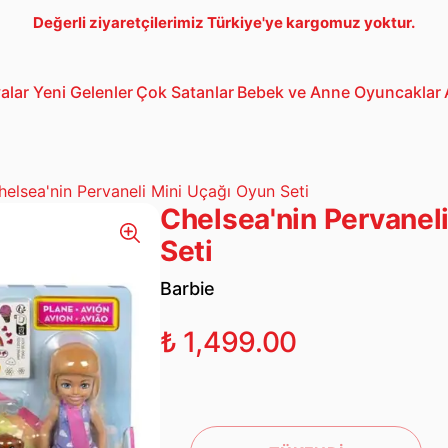
Değerli ziyaretçilerimiz Türkiye'ye kargomuz yoktur.
alar
Yeni Gelenler
Çok Satanlar
Bebek ve Anne
Oyuncaklar
Bebek Araba
3-5 Yaş Oto
Lego
helsea'nin Pervaneli Mini Uçağı Oyun Seti
Chelsea'nin Pervanel
Seti
Barbie
₺ 1,499.00