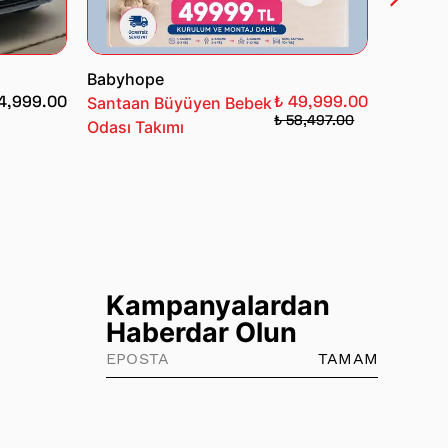
Babyhope
Babyho
4,999.00
₺ 49,999.00
Santaan Büyüyen Bebek
Büyüye
₺ 58,497.00
Odası Takımı
Odası 3'
Kampanyalardan
Haberdar Olun
TAMAM