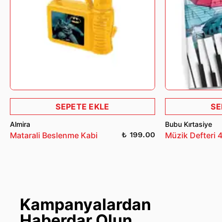
SEPETE EKLE
SE
Almira
Bubu Kırtasiye
₺ 199.00
Matarali Beslenme Kabi
Müzik Defteri 
Kampanyalardan
Haberdar Olun