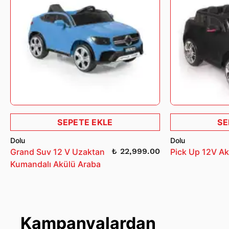
teninizle temas eden kısmına göğüs ucunu örtecek
şekilde yerleştirin. Her emzirmeden sonra veya
gerektikçe pedleri değiştirin. Çocukların erişemeyeceği
yerlerde saklayın. Özellikler: Nefes alabilen üst tabaka.
Yapışkan şerit. İnce anatomik şekil. Süper emici tabaka.
Sızdırmaz kaplama. Fthalat içermez. Renklendirme
maddesi yok.
SEPETE EKLE
SE
Dolu
Dolu
₺ 22,999.00
Grand Suv 12 V Uzaktan
Pick Up 12V Ak
Kumandalı Akülü Araba
Kampanyalardan