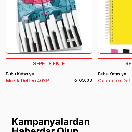
SEPETE EKLE
SE
Bubu Kırtasiye
Bubu Kırtasiye
₺ 89.00
Müzik Defteri 40YP
Colormaxi Deft
Kampanyalardan
Haberdar Olun