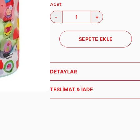
Adet
-
+
SEPETE EKLE
DETAYLAR
24 Parça Yumuşak bloklarla yaratıcı oyun
TESLİMAT & İADE
Siparişleriniz, ödeme onayının ardından 1-3 
kargoya teslim edilir. Teslimat süresi bulun
gösterebilir.
Ürünlerinizi teslim alırken kargo paketini kon
eksik ürün durumunda kargo görevlisine tuta
geçmeniz gerekmektedir.