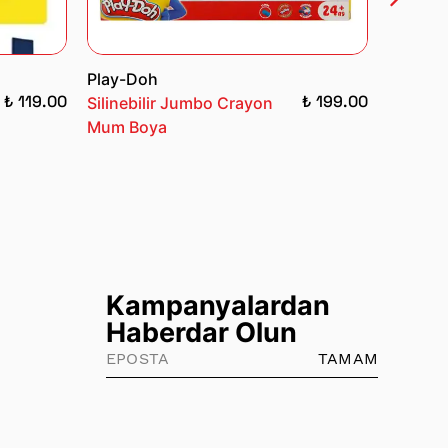
Play-Doh
Bubu Kı
₺ 119.00
₺ 199.00
Silinebilir Jumbo Crayon
Oluklu
Mum Boya
Kampanyalardan
Haberdar Olun
TAMAM