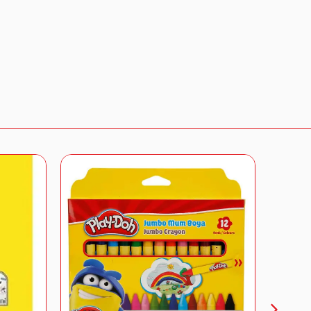
baren 14 gün içerisinde iade
lmamış, orijinal ambalajında ve tekrar
gi almak için bizimle iletişime