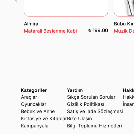
Almira
Bubu Kır
₺ 199.00
Matarali Beslenme Kabi
Müzik De
Kategoriler
Yardım
Hakk
Araçlar
Sıkça Sorulan Sorular
Hakk
Oyuncaklar
Gizlilik Politikası
İnsa
Bebek ve Anne
Satış ve İade Sözleşmesi
Kırtasiye ve Kitaplar
Bize Ulaşın
Kampanyalar
Bilgi Toplumu Hizmetleri