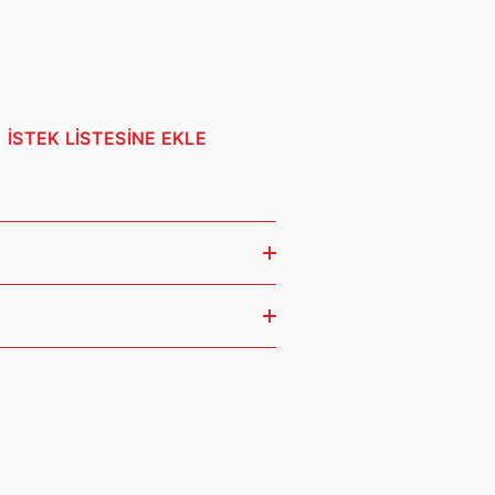
İSTEK LİSTESİNE EKLE
lar! Dokun,keşfet,öğren! 12 Ay+
iş günü içerisinde hazırlanarak
duğunuz bölgeye göre değişiklik
trol etmenizi öneririz. Hasarlı veya
nak tutturarak bizimle iletişime