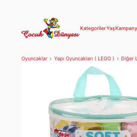
13+ Yaş
Mustela
Kategoriler
Yaş
Kampany
Oyuncaklar
Yapı Oyuncakları ( LEGO )
Diğer 