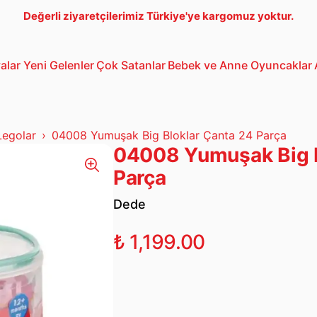
Değerli ziyaretçilerimiz Türkiye'ye kargomuz yoktur.
alar
Yeni Gelenler
Çok Satanlar
Bebek ve Anne
Oyuncaklar
Bebek Araba
3-5 Yaş Oto
Lego
Legolar
04008 Yumuşak Big Bloklar Çanta 24 Parça
04008 Yumuşak Big B
Parça
Dede
₺ 1,199.00