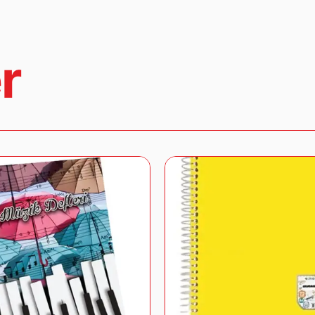
Satın aldığınız ürünleri, teslim tarihinden iti
edebilirsiniz. İade edilecek ürünlerin kullanı
satılabilir durumda olması gerekmektedir.
İade ve değişim işlemleri hakkında detaylı bil
r
geçebilirsiniz.