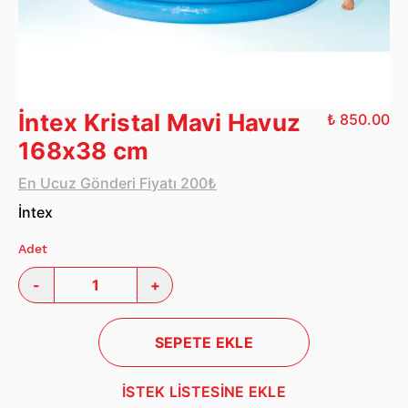
İntex Kristal Mavi Havuz
₺ 850.00
168x38 cm
En Ucuz Gönderi Fiyatı 200₺
İntex
Adet
-
+
SEPETE EKLE
İSTEK LİSTESİNE EKLE