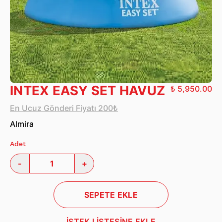
INTEX EASY SET HAVUZ
₺ 5,950.00
En Ucuz Gönderi Fiyatı 200₺
Almira
Adet
-
+
SEPETE EKLE
İSTEK LİSTESİNE EKLE