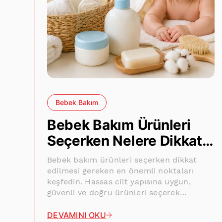
Bebek Bakım
Bebek Bakım Ürünleri
Seçerken Nelere Dikkat
Edilmeli?
Bebek bakım ürünleri seçerken dikkat
edilmesi gereken en önemli noktaları
keşfedin. Hassas cilt yapısına uygun,
güvenli ve doğru ürünleri seçerek
bebeğinizin sağlığını koruyun.
DEVAMINI OKU