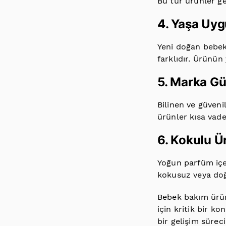
Bu tür ürünler ge
4. Yaşa Uy
Yeni doğan bebekl
farklıdır. Ürünün
5. Marka Güv
Bilinen ve güvenil
ürünler kısa vade
6. Kokulu Ü
Yoğun parfüm içe
kokusuz veya doğa
Bebek bakım ürünl
için kritik bir ko
bir gelişim süreci