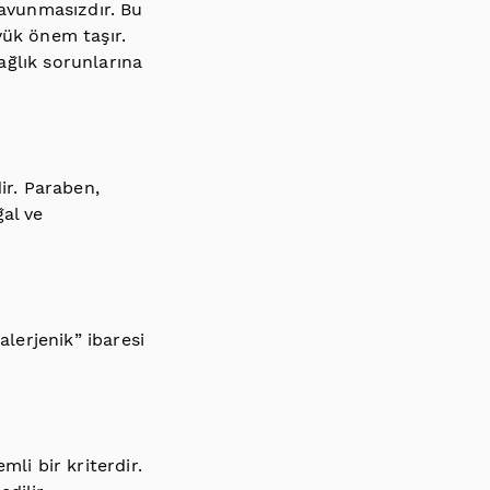
savunmasızdır. Bu
yük önem taşır.
sağlık sorunlarına
ir. Paraben,
al ve
alerjenik” ibaresi
li bir kriterdir.