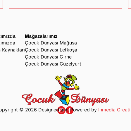
seçerken çocuğun yaşına uygun ürünleri
tercih etmek oldukça önemlidir.
ımızda
Mağazalarımız
ımızda
Çocuk Dünyası Mağusa
n Kaynakları
Çocuk Dünyası Lefkoşa
Çocuk Dünyası Girne
Çocuk Dünyası Güzelyurt
opyright © 2026 Designed and Powered by
Inmedia Creati