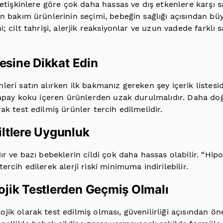
yetişkinlere göre çok daha hassas ve dış etkenlere karşı 
n bakım ürünlerinin seçimi, bebeğin sağlığı açısından bü
; cilt tahrişi, alerjik reaksiyonlar ve uzun vadede farklı 
stesine Dikkat Edin
eri satın alırken ilk bakmanız gereken şey içerik listesid
yapay koku içeren ürünlerden uzak durulmalıdır. Daha doğ
ak test edilmiş ürünler tercih edilmelidir.
iltlere Uygunluk
ır ve bazı bebeklerin cildi çok daha hassas olabilir. “Hipo
ercih edilerek alerji riski minimuma indirilebilir.
ojik Testlerden Geçmiş Olmalı
ik olarak test edilmiş olması, güvenilirliği açısından önem