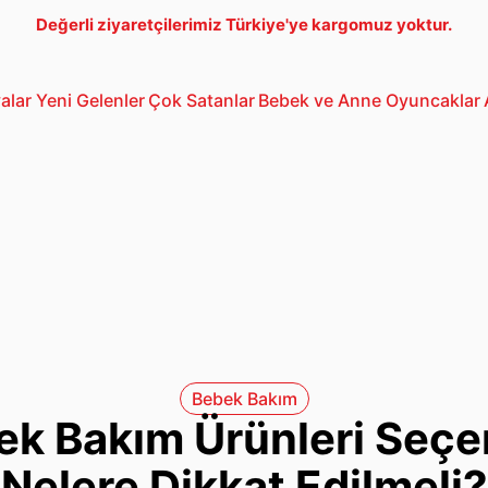
Değerli ziyaretçilerimiz Türkiye'ye kargomuz yoktur.
alar
Yeni Gelenler
Çok Satanlar
Bebek ve Anne
Oyuncaklar
Bebek Araba
3-5 Yaş Oto
Lego
Bebek Bakım
ek Bakım Ürünleri Seçe
Nelere Dikkat Edilmeli?