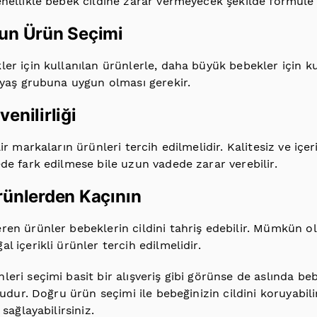
nellikle bebek cildine zarar vermeyecek şekilde formüle e
gun Ürün Seçimi
er için kullanılan ürünlerle, daha büyük bebekler için ku
 yaş grubuna uygun olması gerekir.
enilirliği
ir markaların ürünleri tercih edilmelidir. Kalitesiz ve içeri
de fark edilmese bile uzun vadede zarar verebilir.
rünlerden Kaçının
ren ürünler bebeklerin cildini tahriş edebilir. Mümkün 
l içerikli ürünler tercih edilmelidir.
eri seçimi basit bir alışveriş gibi görünse de aslında beb
nudur. Doğru ürün seçimi ile bebeğinizin cildini koruyabilir
 sağlayabilirsiniz.