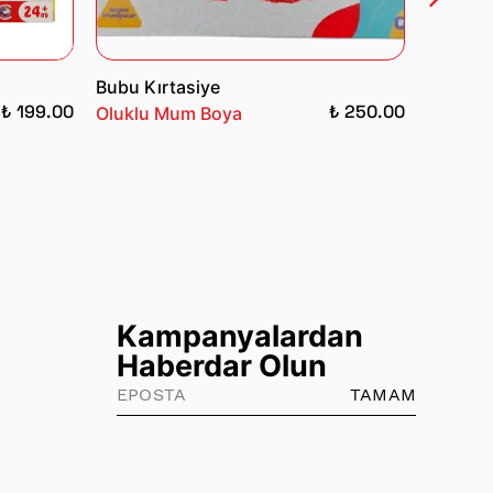
Bubu Kırtasiye
Dolu N
₺ 199.00
₺ 250.00
Oluklu Mum Boya
Nuve P
Sandaly
Kampanyalardan
Haberdar Olun
TAMAM