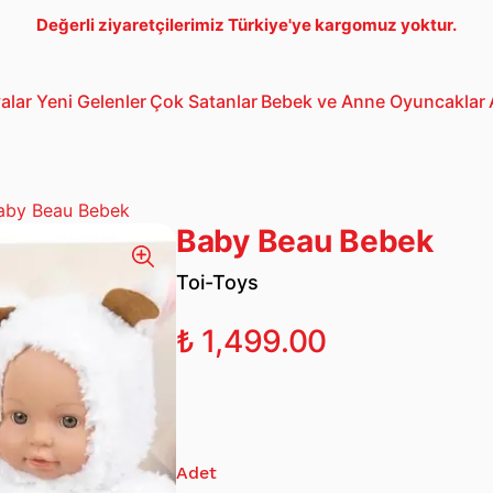
Değerli ziyaretçilerimiz Türkiye'ye kargomuz yoktur.
alar
Yeni Gelenler
Çok Satanlar
Bebek ve Anne
Oyuncaklar
Bebek Araba
3-5 Yaş Oto
Lego
aby Beau Bebek
Baby Beau Bebek
Toi-Toys
₺ 1,499.00
Adet