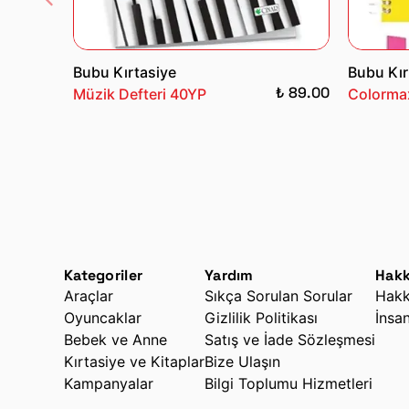
Bubu Kırtasiye
Bubu Kır
₺ 89.00
Müzik Defteri 40YP
Colormax
Kategoriler
Yardım
Hakk
Araçlar
Sıkça Sorulan Sorular
Hakk
Oyuncaklar
Gizlilik Politikası
İnsa
Bebek ve Anne
Satış ve İade Sözleşmesi
Kırtasiye ve Kitaplar
Bize Ulaşın
Kampanyalar
Bilgi Toplumu Hizmetleri