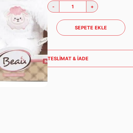
-
+
SEPETE EKLE
TESLİMAT & İADE
Siparişleriniz, ödeme onayının ardından 1-3 
kargoya teslim edilir. Teslimat süresi bulun
gösterebilir.
Ürünlerinizi teslim alırken kargo paketini kon
eksik ürün durumunda kargo görevlisine tuta
geçmeniz gerekmektedir.
Satın aldığınız ürünleri, teslim tarihinden iti
edebilirsiniz. İade edilecek ürünlerin kullanı
satılabilir durumda olması gerekmektedir.
İade ve değişim işlemleri hakkında detaylı bil
geçebilirsiniz.