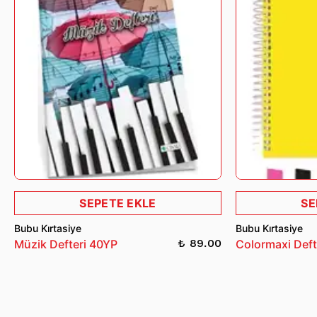
olması gerekmektedir.
İade ve değişim işlemleri hakkında detaylı bilgi almak için
bizimle iletişime geçebilirsiniz.
SEPETE EKLE
SE
Bubu Kırtasiye
Bubu Kırtasiye
₺ 89.00
Müzik Defteri 40YP
Colormaxi Deft