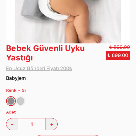
Bebek Güvenli Uyku
₺ 899.00
₺ 699.00
Yastığı
En Ucuz Gönderi Fiyatı 200₺
Babyjem
Renk
- Gri
Adet
-
+