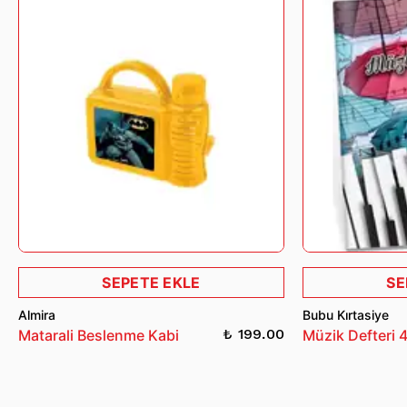
kullanılmamış, orijinal ambalajında ve tekrar satılabilir durumda
olması gerekmektedir.
İade ve değişim işlemleri hakkında detaylı bilgi almak için
bizimle iletişime geçebilirsiniz.
SEPETE EKLE
SE
Almira
Bubu Kırtasiye
₺ 199.00
Matarali Beslenme Kabi
Müzik Defteri 